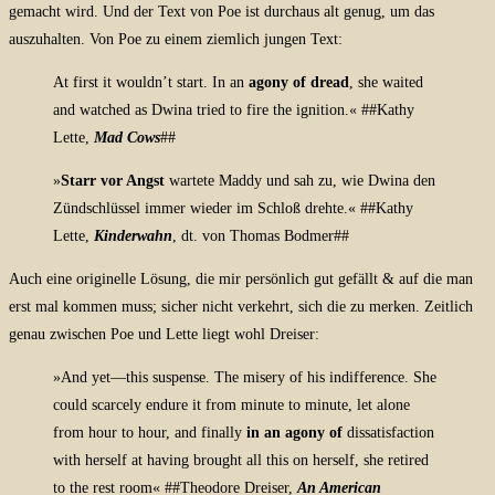
gemacht wird. Und der Text von Poe ist durchaus alt genug, um das
auszuhalten.
Von Poe zu einem ziemlich jungen Text:
At first it wouldn’t start. In an
agony of dread
, she waited
and watched as Dwina tried to fire the ignition.« ##Kathy
Lette,
Mad Cows
##
»
Starr vor Angst
wartete Maddy und sah zu, wie Dwina den
Zündschlüssel immer wieder im Schloß drehte.«
##
Kathy
Lette,
Kinderwahn
, dt. von Thomas Bodmer
##
Auch eine originelle Lösung, die mir persönlich gut gefällt & auf die man
erst mal kommen muss; sicher nicht verkehrt, sich die zu merken. Zeitlich
genau zwischen Poe und Lette liegt wohl Dreiser:
»And yet—this suspense. The misery of his indifference. She
could scarcely endure it from minute to minute, let alone
from hour to hour, and finally
in an agony of
dissatisfaction
with herself at having brought all this on herself, she retired
to the rest room« ##Theodore Dreiser,
An American