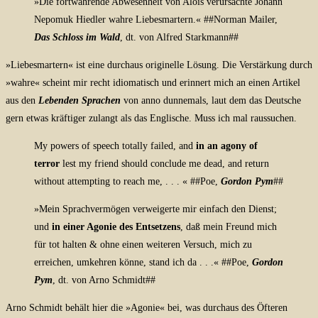
»Die fortwährende Abwesenheit von Alois verursachte Johann
Nepomuk Hiedler wahre Liebesmartern.« ##Norman Mailer,
Das Schloss im Wald
, dt. von Alfred Starkmann
##
»Liebesmartern« ist eine durchaus originelle Lösung. Die Verstärkung durch
»wahre« scheint mir recht idiomatisch und erinnert mich an einen Artikel
aus den
Lebenden Sprachen
von anno dunnemals, laut dem das Deutsche
gern etwas kräftiger zulangt als das Englische. Muss ich mal raussuchen.
My powers of speech totally failed, and
in an agony of
terror
lest my friend should conclude me dead, and return
without attempting to reach me, . . .
« ##Poe,
Gordon Pym
##
»Mein Sprachvermögen verweigerte mir einfach den Dienst;
und
in einer Agonie des Entsetzens
, daß mein Freund mich
für tot halten & ohne einen weiteren Versuch, mich zu
erreichen, umkehren könne, stand ich da . . .« ##Poe,
Gordon
Pym
, dt. von Arno Schmidt##
Arno Schmidt behält hier die »Agonie« bei, was durchaus des Öfteren