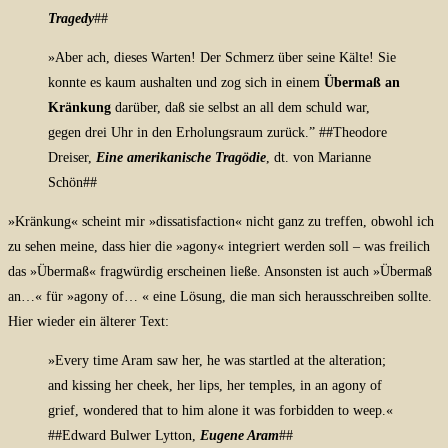
Tragedy
##
»Aber ach, dieses Warten! Der Schmerz über seine Kälte! Sie
konnte es kaum aushalten und zog sich in einem
Übermaß an
Kränkung
darüber, daß sie selbst an all dem schuld war,
gegen drei Uhr in den Erholungsraum zurück.” ##Theodore
Dreiser,
Eine amerikanische Tragödie
, dt.
von Marianne
Schön
##
»Kränkung« scheint mir »dissatisfaction« nicht ganz zu treffen, obwohl ich
zu sehen meine, dass hier die »agony« integriert werden soll – was freilich
das »Übermaß« fragwürdig erscheinen ließe. Ansonsten ist auch »Übermaß
an…« für »agony of… « eine Lösung, die man sich herausschreiben sollte.
Hier wieder ein älterer Text:
»
Every time Aram saw her, he was startled at the alteration;
and kissing her cheek, her lips, her temples, in an agony of
grief, wondered that to him alone it was forbidden to weep.«
##
Edward Bulwer Lytton,
Eugene Aram
##