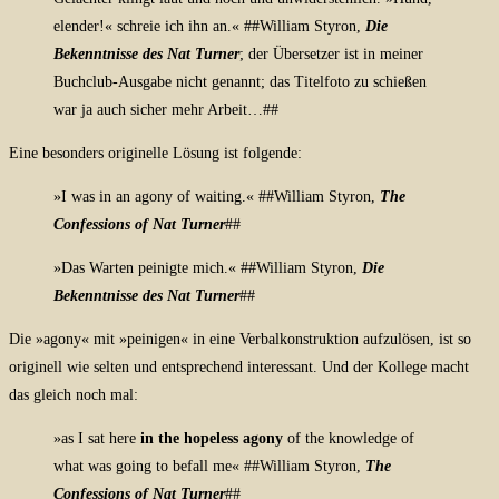
elender!« schreie ich ihn an.« ##William Styron,
Die
Bekenntnisse des Nat Turner
; der Übersetzer ist in meiner
Buchclub-Ausgabe nicht genannt; das Titelfoto zu schießen
war ja auch sicher mehr Arbeit…
##
Eine besonders originelle Lösung ist folgende:
»
I was in an agony of waiting.« ##
William Styron,
The
Confessions of Nat Turner
##
»Das Warten peinigte mich.« ##William Styron,
Die
Bekenntnisse des Nat Turner
##
Die »agony« mit »peinigen« in eine Verbalkonstruktion aufzulösen, ist so
originell wie selten und entsprechend interessant.
Und der Kollege macht
das gleich noch mal:
»as I sat here
in the hopeless agony
of the knowledge of
what was going to befall me« ##William Styron,
The
Confessions of Nat Turner
##