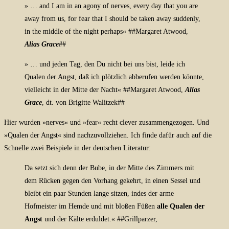
» …
and I am in an agony of nerves, every day that you are
away from us, for fear that I should be taken away suddenly,
in the middle of the night perhaps« ##Margaret
Atwood,
Alias Grace
##
» … und jeden Tag, den Du nicht bei uns bist, leide ich
Qualen der Angst, daß ich plötzlich abberufen werden könnte,
vielleicht in der Mitte der Nacht« ##Margaret Atwood,
Alias
Grace
, dt. von Brigitte Walitzek
##
Hier wurden »nerves« und »fear« recht clever zusammengezogen. Und
»Qualen der Angst« sind nachzuvollziehen. Ich finde dafür auch auf die
Schnelle zwei Beispiele in der deutschen Literatur:
Da setzt sich denn der Bube, in der Mitte des Zimmers mit
dem Rücken gegen den Vorhang gekehrt, in einen Sessel und
bleibt ein paar Stunden lange sitzen, indes der arme
Hofmeister im Hemde und mit bloßen Füßen
alle Qualen der
Angst
und der Kälte erduldet.« ##Grillparzer,