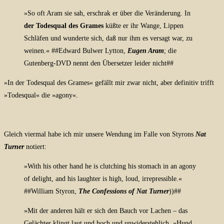
»So oft Aram sie sah, erschrak er über die Veränderung. In
der Todesqual des Grames
küßte er ihr Wange, Lippen
Schläfen und wunderte sich, daß nur ihm es versagt war, zu
weinen.« ##Edward Bulwer Lytton,
Eugen Aram
; die
Gutenberg-DVD nennt den Übersetzer leider nicht##
»In der Todesqual des Grames« gefällt mir zwar nicht, aber definitiv trifft
»Todesqual« die »agony«.
Gleich viermal habe ich mir unsere Wendung im Falle von Styrons
Nat
Turner
notiert:
»
With his other hand he is clutching his stomach in an agony
of delight, and his laughter is high, loud, irrepressible.«
##
William Styron,
The Confessions of Nat Turner
))
##
»Mit der anderen hält er sich den Bauch vor Lachen – das
Gelächter klingt laut und hoch und unwiderstehlich. »Hund,