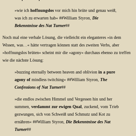
»wie ich
hoffnungslos
vor mich hin brüte und genau weiß,
was ich zu erwarten hab« ##William Styron,
Die
Bekenntnisse des Nat Turner
##
Noch mal eine verbale Lösung, die vielleicht ein eleganteres »in dem
Wissen, was…« hätte vertragen können statt des zweiten Verbs, aber
»hoffnungslos brüten« scheint mir die »agony« durchaus ebenso zu treffen
wie die nächste Lösung:
»buzzing eternally between heaven and oblivion
in a pure
agony of
mindless twitching« ##William Styron,
The
Confessions of Nat Turner
##
»die endlos zwischen Himmel und Vergessen hin und her
summen,
verdammt zur ewigen Qual
, zuckend, vom Trieb
gezwungen, sich von Schweiß und Schmutz und Kot zu
ernähren« ##William Styron,
Die Bekenntnisse des Nat
Turner
##