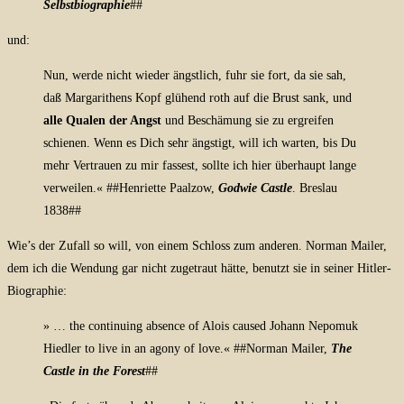
Selbstbiographie
##
und:
Nun, werde nicht wieder ängstlich, fuhr sie fort, da sie sah,
daß Margarithens Kopf glühend roth auf die Brust sank, und
alle Qualen der Angst
und Beschämung sie zu ergreifen
schienen. Wenn es Dich sehr ängstigt, will ich warten, bis Du
mehr Vertrauen zu mir fassest, sollte ich hier überhaupt lange
verweilen.« ##Henriette Paalzow,
Godwie Castle
. Breslau
1838##
Wie’s der Zufall so will, von einem Schloss zum anderen. Norman Mailer,
dem ich die Wendung gar nicht zugetraut hätte, benutzt sie in seiner Hitler-
Biographie:
» …
the continuing absence of Alois caused Johann Nepomuk
Hiedler to live in an agony of love.«
##Norman Mailer,
The
Castle in the Forest
##